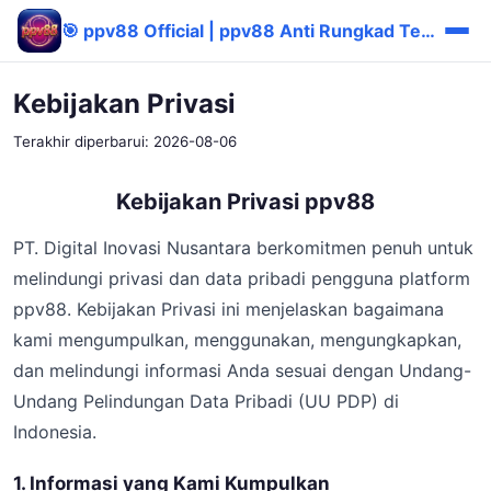
🎯 ppv88 Official | ppv88 Anti Rungkad Terpopuler JP
Kebijakan Privasi
Terakhir diperbarui: 2026-08-06
Kebijakan Privasi ppv88
PT. Digital Inovasi Nusantara berkomitmen penuh untuk
melindungi privasi dan data pribadi pengguna platform
ppv88. Kebijakan Privasi ini menjelaskan bagaimana
kami mengumpulkan, menggunakan, mengungkapkan,
dan melindungi informasi Anda sesuai dengan Undang-
Undang Pelindungan Data Pribadi (UU PDP) di
Indonesia.
1. Informasi yang Kami Kumpulkan